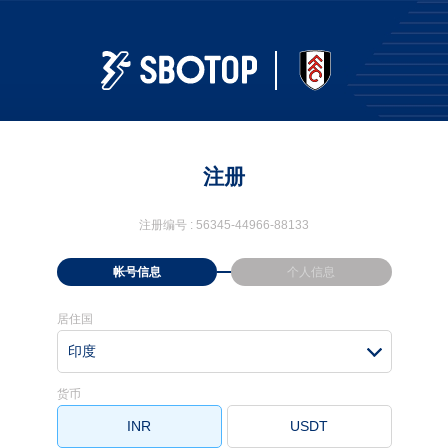
注册
注册编号 :
56345-44966-88133
帐号信息
个人信息
居住国
印度
货币
INR
USDT