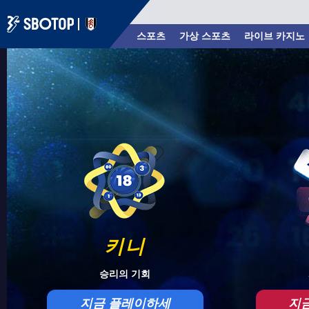
스포츠
가상 스포츠
라이브 카지노
키니
승리의 기회
지금 플레이하세
지